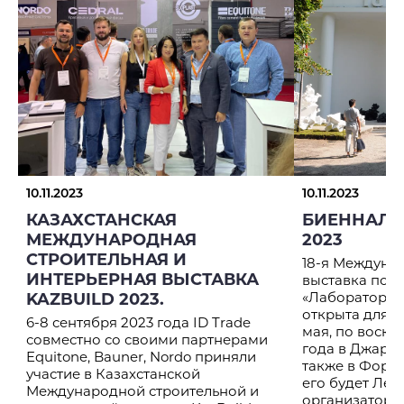
Спасибо
10.11.2023
10.11.2023
Мы получили ваше сообщение, скоро
мы с Вами свяжемся.
КАЗАХСТАНСКАЯ
БИЕННАЛЕ
МЕЖДУНАРОДНАЯ
2023
СТРОИТЕЛЬНАЯ И
18-я Междуна
ИНТЕРЬЕРНАЯ ВЫСТАВКА
выставка под
«Лаборатория
KAZBUILD 2023.
открыта для п
6-8 сентября 2023 года ID Trade
мая, по воскр
ОТПРАВИТЬ ЗАПРОС
совместно со своими партнерами
года в Джарди
Equitone, Bauner, Nordo приняли
также в Форт
ОТПРАВЛЯЯ ДАННУЮ ФОРМУ, ВЫ СОГЛАШАЕТЕСЬ С
участие в Казахстанской
его будет Лес
ПОЛИТИКОЙ КОНФИДЕНЦИАЛЬНОСТИ
Международной строительной и
организаторо