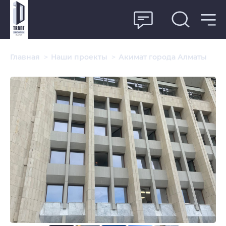
Главная
>
Наши проекты
>
Акимат города Алматы