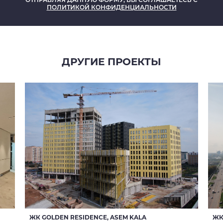
ПОЛИТИКОЙ КОНФИДЕНЦИАЛЬНОСТИ
ДРУГИЕ ПРОЕКТЫ
ОТПРАВИТЬ ЗАПРОС
ОТПРАВЛЯЯ ДАННУЮ ФОРМУ, ВЫ СОГЛАШАЕТЕСЬ С
ПОЛИТИКОЙ КОНФИДЕНЦИАЛЬНОСТИ
ЖК GOLDEN RESIDENCE, ASEM KALA
ЖК